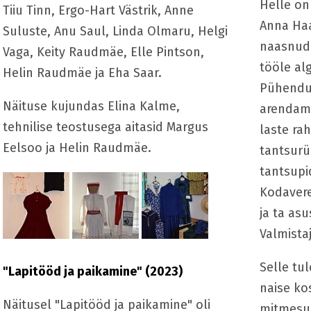
Helle on
Tiiu Tinn, Ergo-Hart Västrik, Anne
Anna Haa
Suluste, Anu Saul, Linda Olmaru, Helgi
naasnud 
Vaga, Keity Raudmäe, Elle Pintson,
tööle al
Helin Raudmäe ja Eha Saar.
Pühendu
Näituse kujundas Elina Kalme,
arendami
tehnilise teostusega aitasid Margus
laste ra
Eelsoo ja Helin Raudmäe.
tantsur
tantsupid
Kodavere
ja ta as
Valmistaj
Selle tu
"Lapitööd ja paikamine" (2023)
naise ko
Näitusel "Lapitööd ja paikamine" oli
mitmesug