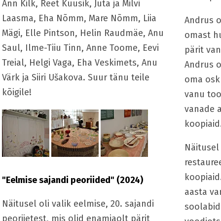
Ann Kilk, Reet Kuusik, Juta ja Milvi
Laasma, Eha Nõmm, Mare Nõmm, Liia
Andrus 
Mägi, Elle Pintson, Helin Raudmäe, Anu
omast hu
Saul, Ilme-Tiiu Tinn, Anne Toome, Eevi
pärit va
Treial, Helgi Vaga, Eha Veskimets, Anu
Andrus o
Värk ja Siiri Ušakova. Suur tänu teile
oma osku
kõigile!
vanu too
vanade a
koopiaid
Näitusel 
restauree
koopiaid
"Eelmise sajandi peoriided" (2024)
aasta va
Näitusel oli valik eelmise, 20. sajandi
soolabid
peoriietest, mis olid enamjaolt pärit