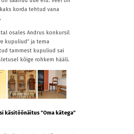
 on saanud uue elu. Veel on
 kaks korda tehtud vana
.
stal osales Andrus konkursil
e kupuliud“ ja tema
tud tammest kupuliud sai
letusel kõige rohkem hääli.
rsi käsitöönäitus "Oma kätega"