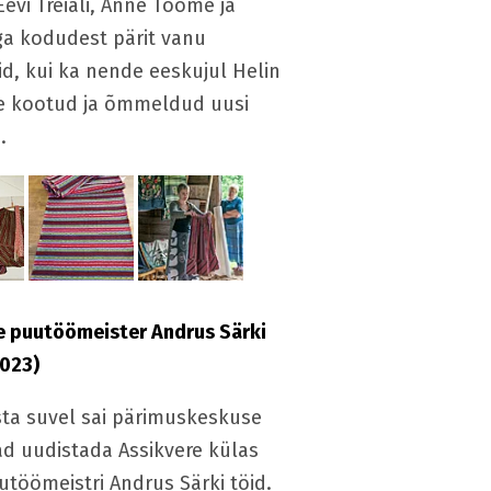
Eevi Treiali, Anne Toome ja
ga kodudest pärit vanu
d, kui ka nende eeskujul Helin
 kootud ja õmmeldud uusi
.
e puutöömeister Andrus Särki
2023)
sta suvel sai pärimuskeskuse
ad uudistada Assikvere külas
utöömeistri Andrus Särki töid.