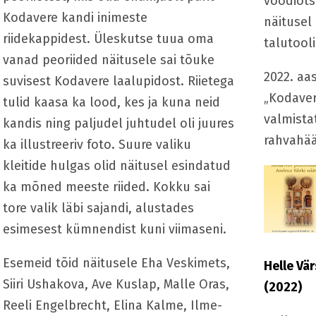
voodiots
Kodavere kandi inimeste
näitusel
riidekappidest. Üleskutse tuua oma
talutooli
vanad peoriided näitusele sai tõuke
2022. aa
suvisest Kodavere laalupidost. Riietega
„Kodaver
tulid kaasa ka lood, kes ja kuna neid
valmista
kandis ning paljudel juhtudel oli juures
rahvahää
ka illustreeriv foto. Suure valiku
kleitide hulgas olid näitusel esindatud
ka mõned meeste riided. Kokku sai
tore valik läbi sajandi, alustades
esimesest kümnendist kuni viimaseni.
Esemeid tõid näitusele Eha Veskimets,
Helle Vä
Siiri Ushakova, Ave Kuslap, Malle Oras,
(2022)
Reeli Engelbrecht, Elina Kalme, Ilme-