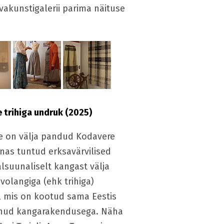
vakunstigalerii parima näituse
 trihiga undruk (2025)
e on välja pandud Kodavere
nas tuntud erksavärvilised
lsuunaliselt kangast välja
volangiga (ehk trihiga)
, mis on kootud sama Eestis
inud kangarakendusega. Näha