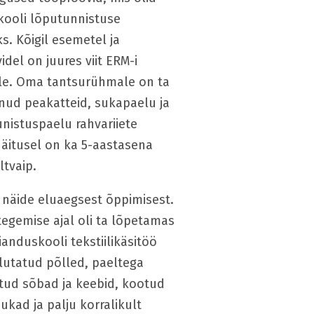
kooli lõputunnistuse
s. Kõigil esemetel ja
del on juures viit ERM-i
ele. Oma tantsurühmale on ta
nud peakatteid, sukapaelu ja
nistuspaelu rahvariiete
Näitusel on ka 5-aastasena
iltvaip.
 näide eluaegsest õppimisest.
tegemise ajal oli ta lõpetamas
ianduskooli tekstiilikäsitöö
ilutatud põlled, paeltega
tud sõbad ja keebid, kootud
ukad ja palju korralikult