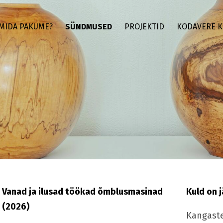
MIDA PAKUME?
SÜNDMUSED
PROJEKTID
KODAVERE K
Vanad ja ilusad töökad õmblusmasinad
Kuld on 
(2026)
Kangaste