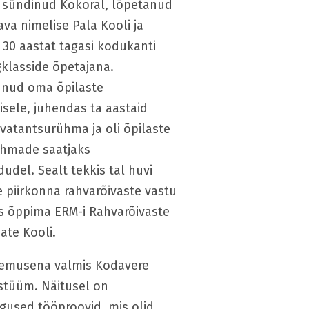
 sündinud Kokoral, lõpetanud
va nimelise Pala Kooli ja
30 aastat tagasi kodukanti
gklasside õpetajana.
nud oma õpilaste
sele, juhendas ta aastaid
hvatantsurühma ja oli õpilaste
ühmade saatjaks
udel. Sealt tekkis tal huvi
 piirkonna rahvarõivaste vastu
us õppima ERM-i Rahvarõivaste
ate Kooli.
lemusena valmis Kodavere
stüüm. Näitusel on
used tööproovid, mis olid