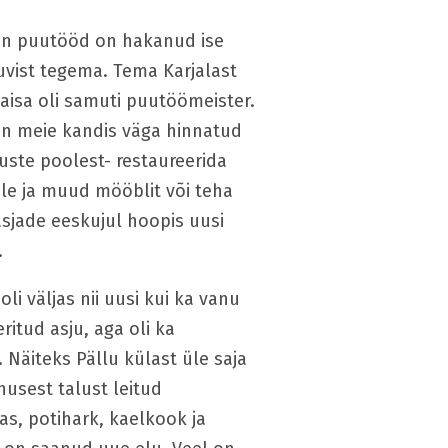
on puutööd on hakanud ise
vist tegema. Tema Karjalast
naisa oli samuti puutöömeister.
n meie kandis väga hinnatud
ste poolest- restaureerida
le ja muud mööblit või teha
sjade eeskujul hoopis uusi
.
oli väljas nii uusi kui ka vanu
ritud asju, aga oli ka
. Näiteks Pällu külast üle saja
nusest talust leitud
as, potihark, kaelkook ja