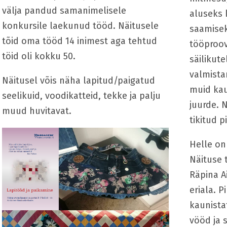
välja pandud samanimelisele
aluseks 
konkursile laekunud tööd. Näitusele
saamisek
tõid oma tööd 14 inimest aga tehtud
tööproovi
töid oli kokku 50.
säilikut
valmista
Näitusel võis näha lapitud/paigatud
muid kau
seelikuid, voodikatteid, tekke ja palju
juurde. 
muud huvitavat.
tikitud p
Helle on
Näituse 
Räpina A
eriala. P
kaunista
vööd ja s