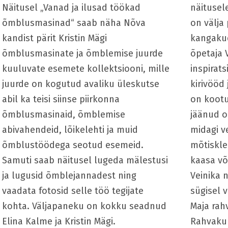
Näitusel „Vanad ja ilusad töökad
näitusel
õmblusmasinad“ saab näha Nõva
on välja
kandist pärit Kristin Mägi
kangaku
õmblusmasinate ja õmblemise juurde
õpetaja 
kuuluvate esemete kollektsiooni, mille
inspirat
juurde on kogutud avaliku üleskutse
kirivööd
abil ka teisi siinse piirkonna
on kootu
õmblusmasinaid, õmblemise
jäänud o
abivahendeid, lõikelehti ja muid
midagi v
õmblustöödega seotud esemeid.
mõtiskle
Samuti saab näitusel lugeda mälestusi
kaasa võ
ja lugusid õmblejannadest ning
Veinika 
vaadata fotosid selle töö tegijate
sügisel 
kohta. Väljapaneku on kokku seadnud
Maja rahv
Elina Kalme ja Kristin Mägi.
Rahvakun