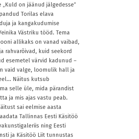
e „Kuld on jäänud jälgedesse“
 pandud Torilas elava
duja ja kangakudumise
Veinika Västriku tööd. Tema
siooni allikaks on vanad vaibad,
 ja rahvarõivad, kuid seekord
d esemetel värvid kadunud –
n vaid valge, loomulik hall ja
eel... Näitus kutsub
ma selle üle, mida pärandist
tta ja mis ajas vastu peab.
näitust sai eelmise aasta
vaadata Tallinnas Eesti Käsitöö
akunstigaleriis ning Eesti
sti ja Käsitöö Liit tunnustas