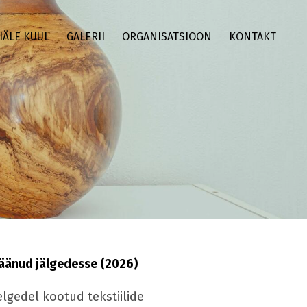
IÄLE KUUL
GALERII
ORGANISATSIOON
KONTAKT
jäänud jälgedesse (2026)
lgedel kootud tekstiilide