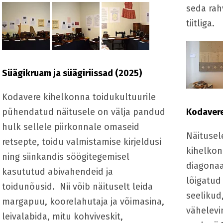
seda rah
tiitliga.
Süägikruam ja süägiriissad (2025)
Kodavere kihelkonna toidukultuurile
pühendatud näitusele on välja pandud
Kodavere
hulk sellele piirkonnale omaseid
Näitusel
retsepte, toidu valmistamise kirjeldusi
kihelkon
ning siinkandis söögitegemisel
diagonaa
kasututud abivahendeid ja
lõigatud 
toidunõusid. Nii võib näituselt leida
seelikud
margapuu, koorelahutaja ja võimasina,
vähelev
leivalabida, mitu kohviveskit,