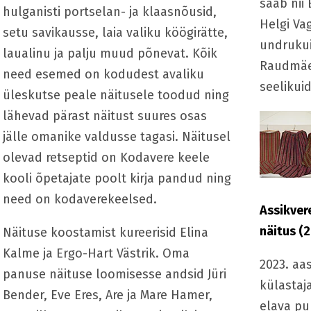
saab nii 
hulganisti portselan- ja klaasnõusid,
Helgi Va
setu savikausse, laia valiku köögirätte,
undrukui
laualinu ja palju muud põnevat. Kõik
Raudmäe
need esemed on kodudest avaliku
seelikuid
üleskutse peale näitusele toodud ning
lähevad pärast näitust suures osas
jälle omanike valdusse tagasi. Näitusel
olevad retseptid on Kodavere keele
kooli õpetajate poolt kirja pandud ning
need on kodaverekeelsed.
Assikver
näitus (
Näituse koostamist kureerisid Elina
Kalme ja Ergo-Hart Västrik. Oma
2023. aa
panuse näituse loomisesse andsid Jüri
külastaj
Bender, Eve Eres, Are ja Mare Hamer,
elava pu