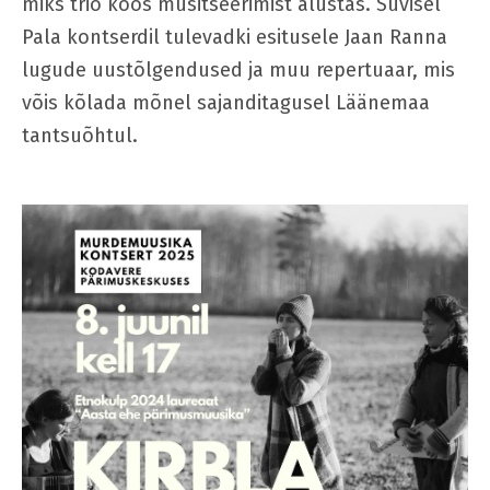
miks trio koos musitseerimist alustas. Suvisel
Pala kontserdil tulevadki esitusele Jaan Ranna
lugude uustõlgendused ja muu repertuaar, mis
võis kõlada mõnel sajanditagusel Läänemaa
tantsuõhtul.