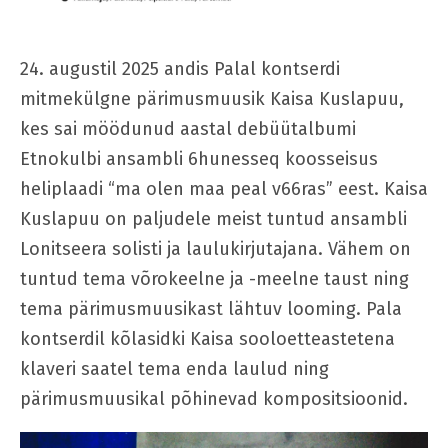
24. augustil 2025 andis Palal kontserdi
mitmekülgne pärimusmuusik Kaisa Kuslapuu,
kes sai möödunud aastal debüütalbumi
Etnokulbi ansambli 6hunesseq koosseisus
heliplaadi “ma olen maa peal v66ras” eest. Kaisa
Kuslapuu on paljudele meist tuntud ansambli
Lonitseera solisti ja laulukirjutajana. Vähem on
tuntud tema võrokeelne ja -meelne taust ning
tema pärimusmuusikast lähtuv looming. Pala
kontserdil kõlasidki Kaisa sooloetteastetena
klaveri saatel tema enda laulud ning
pärimusmuusikal põhinevad kompositsioonid.