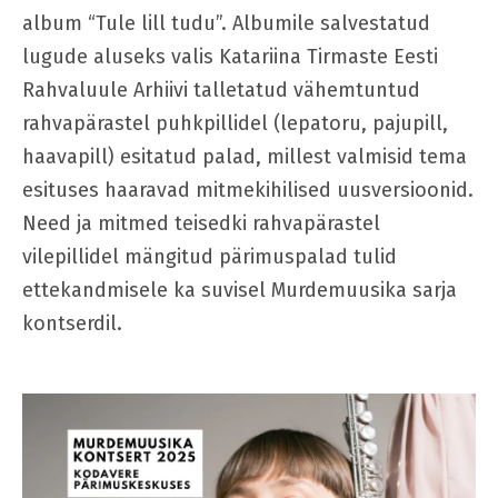
album “Tule lill tudu”. Albumile salvestatud
lugude aluseks valis Katariina Tirmaste Eesti
Rahvaluule Arhiivi talletatud vähemtuntud
rahvapärastel puhkpillidel (lepatoru, pajupill,
haavapill) esitatud palad, millest valmisid tema
esituses haaravad mitmekihilised uusversioonid.
Need ja mitmed teisedki rahvapärastel
vilepillidel mängitud pärimuspalad tulid
ettekandmisele ka suvisel Murdemuusika sarja
kontserdil.