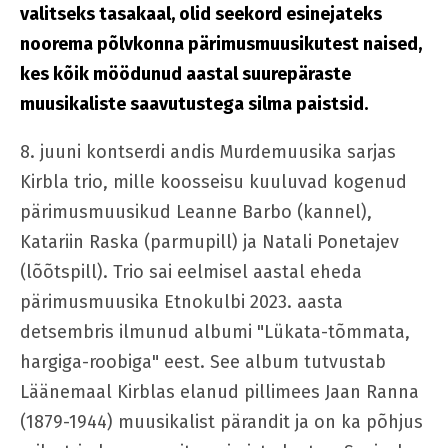
valitseks tasakaal, olid seekord esinejateks
noorema põlvkonna pärimusmuusikutest naised,
kes kõik möödunud aastal suurepäraste
muusikaliste saavutustega silma paistsid.
8. juuni kontserdi andis Murdemuusika sarjas
Kirbla trio, mille koosseisu kuuluvad kogenud
pärimusmuusikud Leanne Barbo (kannel),
Katariin Raska (parmupill) ja Natali Ponetajev
(lõõtspill). Trio sai eelmisel aastal eheda
pärimusmuusika Etnokulbi 2023. aasta
detsembris ilmunud albumi "Lükata-tõmmata,
hargiga-roobiga" eest. See album tutvustab
Läänemaal Kirblas elanud pillimees Jaan Ranna
(1879-1944) muusikalist pärandit ja on ka põhjus