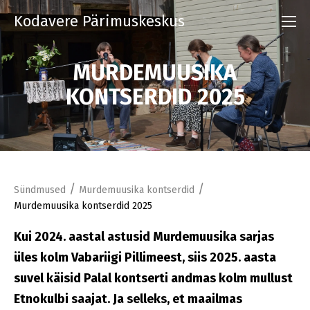
Kodavere Pärimuskeskus
MURDEMUUSIKA
KONTSERDID 2025
/
/
Sündmused
Murdemuusika kontserdid
Murdemuusika kontserdid 2025
Kui 2024. aastal astusid Murdemuusika sarjas
üles kolm Vabariigi Pillimeest, siis 2025. aasta
suvel käisid Palal kontserti andmas kolm mullust
Etnokulbi saajat. Ja selleks, et maailmas